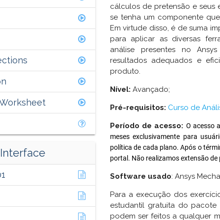
cálculos de pretensão e seus e
se tenha um componente que
Em virtude disso, é de suma im
para aplicar as diversas fe
análise presentes no Ansys
ections
resultados adequados e efic
produto.
on
Nível:
Avançado;
s Worksheet
Pré-requisitos:
Curso de Anál
Período de acesso:
O acesso a
meses exclusivamente para usuário
política de cada plano. Após o térm
Interface
portal. Não realizamos extensão de 
01
Software usado
: Ansys Mecha
Para a execução dos exercíci
estudantil gratuita do pacot
podem ser feitos a qualquer m