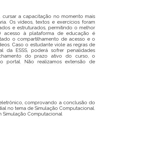
ra cursar a capacitação no momento mais
ia. Os vídeos, textos e exercícios foram
ados e estruturados, permitindo o melhor
 O acesso à plataforma de educação é
É vetado o compartilhamento de acesso e o
eos. Caso o estudante viole as regras de
ral da ESSS, poderá sofrer penalidades
echamento do prazo ativo do curso, o
o portal. Não realizamos extensão de
o eletrônico, comprovando a conclusão do
ndial no tema de Simulação Computacional.
em Simulação Computacional