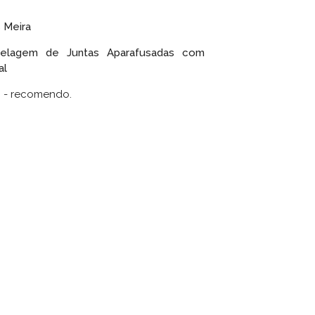
s Meira
elagem de Juntas Aparafusadas com
al
o - recomendo.