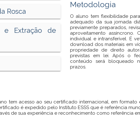
Metodologia
da Rosca
O aluno tem flexibilidade pa
adequado da sua jornada diár
previamente preparados, revis
 e Extração de
aproveitamento assíncrono.
individual e intransferível. 
download dos materiais em víd
propriedade de direito auto
previstas em lei. Após o f
conteúdo será bloqueado n
prazos.
uno tem acesso ao seu certificado internacional, em format
ertificado é expedido pelo Instituto ESSS que é referência mu
ravés de sua experiência e reconhecimento como referência 