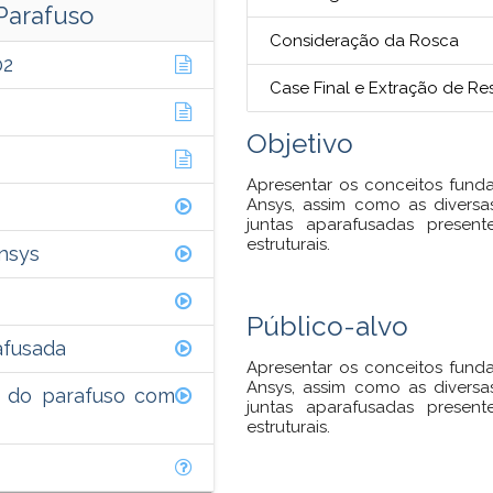
Parafuso
Consideração da Rosca
02
Case Final e Extração de Re
Objetivo
Apresentar os conceitos fun
Ansys, assim como as divers
juntas aparafusadas presen
estruturais.
Ansys
Público-alvo
afusada
Apresentar os conceitos fun
Ansys, assim como as divers
o do parafuso com
juntas aparafusadas presen
estruturais.