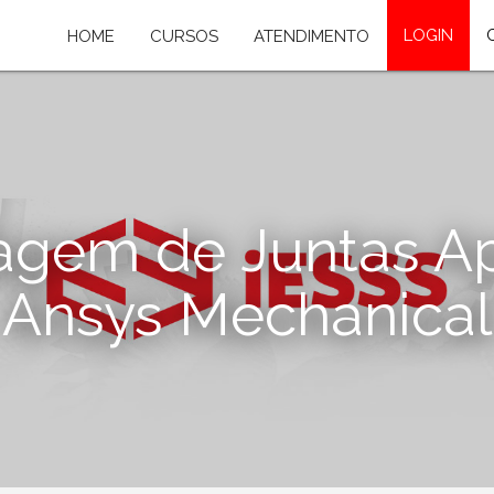
LOGIN
HOME
CURSOS
ATENDIMENTO
agem de Juntas A
Ansys Mechanical