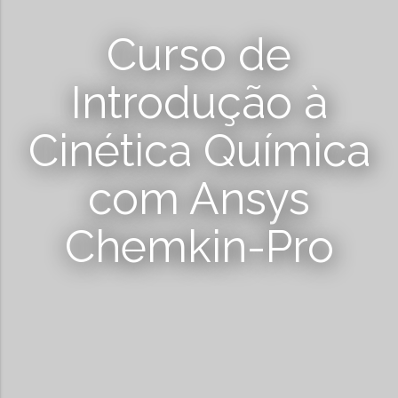
Curso de
Introdução à
Cinética Química
com Ansys
Chemkin-Pro