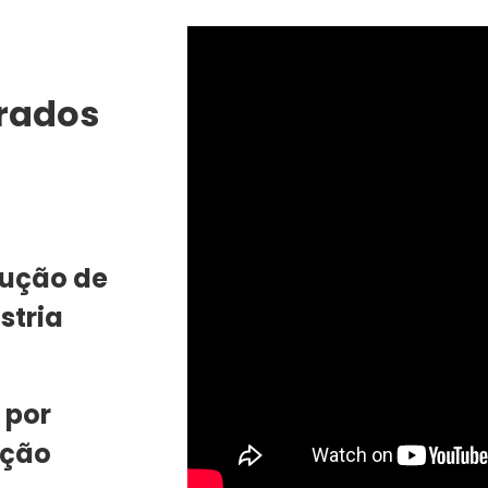
rados
lução de
stria
 por
ação