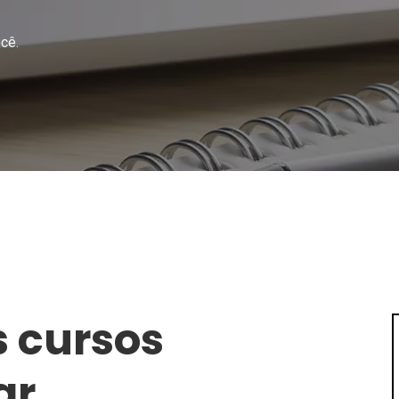
cê.
 cursos
ar